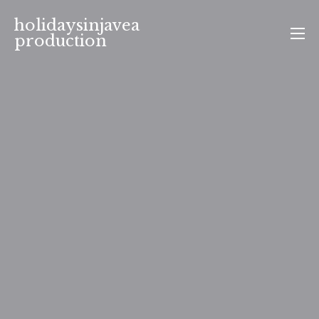
Aller
holidaysinjavea
au
production
contenu