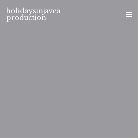
Aller
holidaysinjavea
au
production
contenu