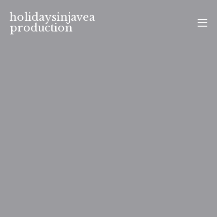
Aller
holidaysinjavea
au
production
contenu