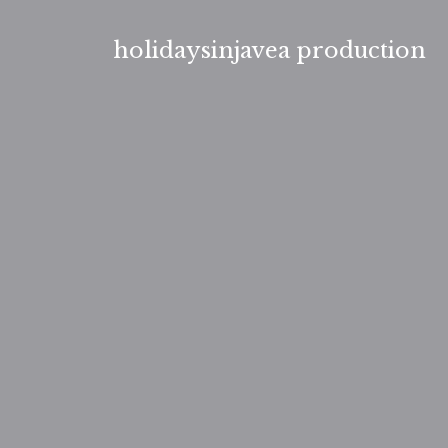
Aller
au
holidaysinjavea production
contenu