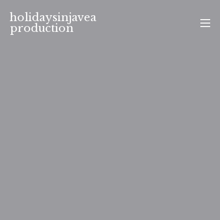
Aller
holidaysinjavea
au
production
contenu