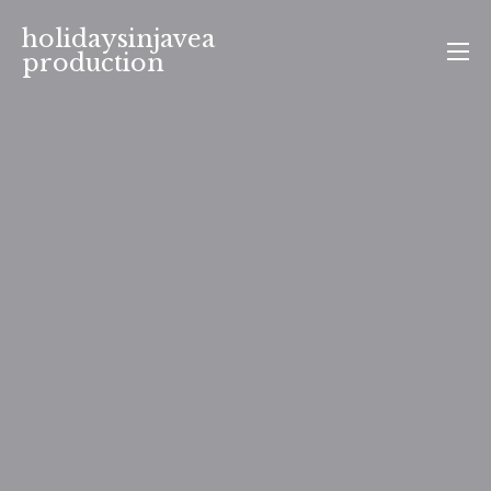
Aller
holidaysinjavea
au
production
contenu