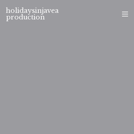
Aller
holidaysinjavea
au
production
contenu