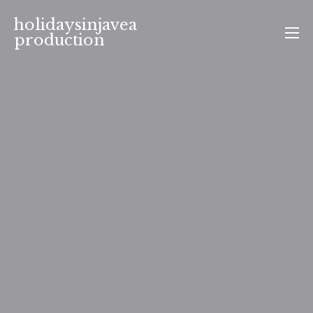
Aller
holidaysinjavea
au
production
contenu